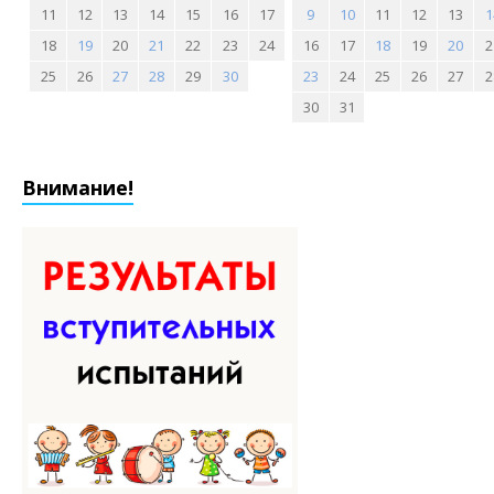
11
12
13
14
15
16
17
9
10
11
12
13
1
18
19
20
21
22
23
24
16
17
18
19
20
2
25
26
27
28
29
30
23
24
25
26
27
2
30
31
Внимание!