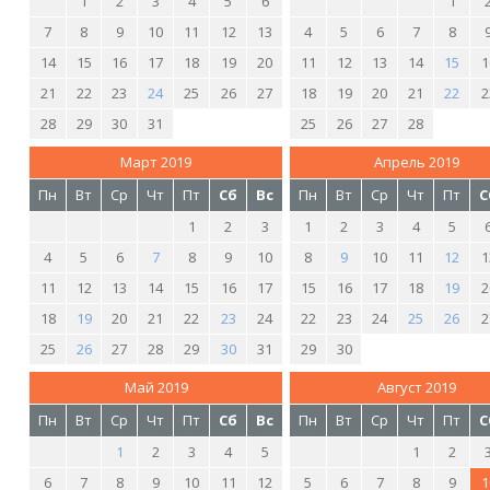
1
2
3
4
5
6
1
7
8
9
10
11
12
13
4
5
6
7
8
14
15
16
17
18
19
20
11
12
13
14
15
1
21
22
23
24
25
26
27
18
19
20
21
22
2
28
29
30
31
25
26
27
28
Март 2019
Апрель 2019
Пн
Вт
Ср
Чт
Пт
Сб
Вс
Пн
Вт
Ср
Чт
Пт
С
1
2
3
1
2
3
4
5
4
5
6
7
8
9
10
8
9
10
11
12
1
11
12
13
14
15
16
17
15
16
17
18
19
2
18
19
20
21
22
23
24
22
23
24
25
26
2
25
26
27
28
29
30
31
29
30
Май 2019
Август 2019
Пн
Вт
Ср
Чт
Пт
Сб
Вс
Пн
Вт
Ср
Чт
Пт
С
1
2
3
4
5
1
2
6
7
8
9
10
11
12
5
6
7
8
9
1