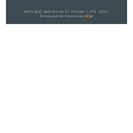
МБОУ ДОД "ДШИ № 4 им. Е.Г. Попова" | 1972 - 2026 |
Используются технологии
uCoz