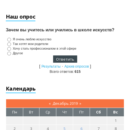
Наш опрос
Зачем вы учитесь или учились в школе искусств?
Я очень люблю искусство
Так хотят мои родители
Хочу стать профессионалом в этой сфере
Другое
[
·
]
Результаты
Архив опросов
Всего ответов:
615
Календарь
«
Декабрь 2019
»
Пн
Вт
Ср
Чт
Пт
Сб
Вс
1
2
3
4
5
6
7
8