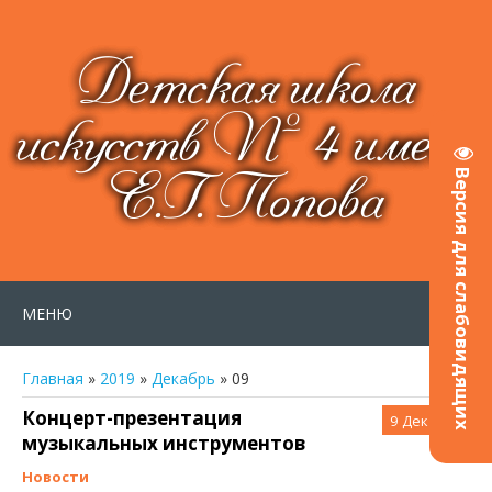
Детская школа
искусств № 4 имени
Е.Г. Попова
Версия для слабовидящих
МЕНЮ
Главная
»
2019
»
Декабрь
»
09
Концерт-презентация
9
Дек 2019
музыкальных инструментов
Новости