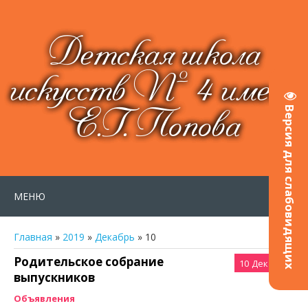
Детская школа
искусств № 4 имени
Е.Г. Попова
Версия для слабовидящих
МЕНЮ
Главная
»
2019
»
Декабрь
»
10
Родительское собрание
10
Дек 2019
выпускников
Объявления