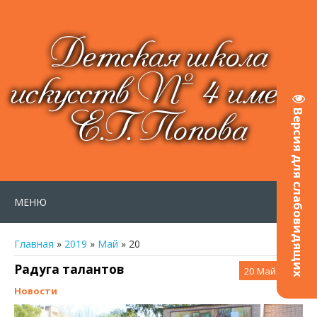
Детская школа
искусств № 4 имени
Е.Г. Попова
Версия для слабовидящих
МЕНЮ
Главная
»
2019
»
Май
»
20
Радуга талантов
20
Май 2019
Новости