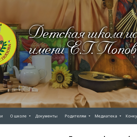
Детская школа и
имени Е.Г. Попов
ии
О школе
Документы
Родителям
Медиатека
Конку