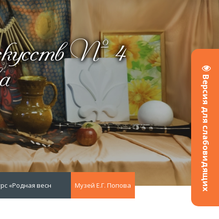
скусств № 4
а
Версия для слабовидящих
рс «Родная весна»
Музей Е.Г. Попова