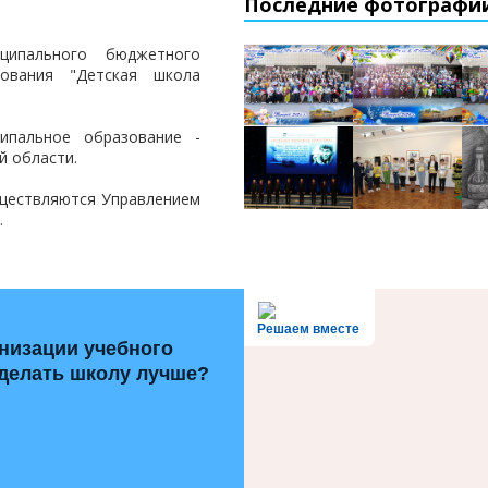
Последние фотографи
ипального бюджетного
зования "Детская школа
ипальное образование -
й области.
уществляются Управлением
.
Решаем вместе
низации учебного
сделать школу лучше?