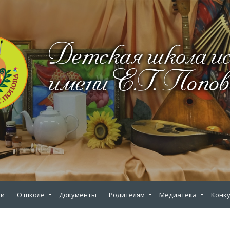
Детская школа и
имени Е.Г. Попов
ии
О школе
Документы
Родителям
Медиатека
Конку