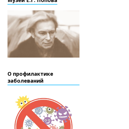
Музей Е.Г. Попова
О профилактике
заболеваний