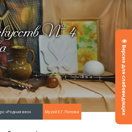
скусств № 4
а
Версия для слабовидящих
рс «Родная весна»
Музей Е.Г. Попова