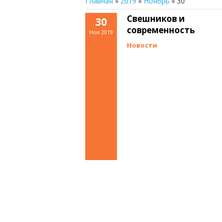
Главная
»
2019
»
Ноябрь
»
30
Свешников и
30
современность
Ноя 2019
Новости