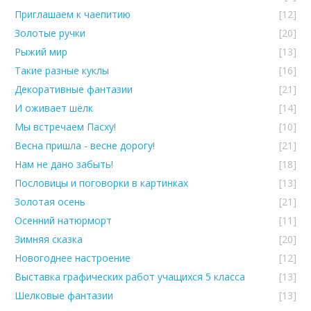
Приглашаем к чаепитию
[12]
Золотые ручки
[20]
Рыжий мир
[13]
Такие разные куклы
[16]
Декоративные фантазии
[21]
И оживает шёлк
[14]
Мы встречаем Пасху!
[10]
Весна пришла - весне дорогу!
[21]
Нам не дано забыть!
[18]
Пословицы и поговорки в картинках
[13]
Золотая осень
[21]
Осенний натюрморт
[11]
Зимняя сказка
[20]
Новогоднее настроение
[12]
Выставка графических работ учащихся 5 класса
[13]
Шелковые фантазии
[13]