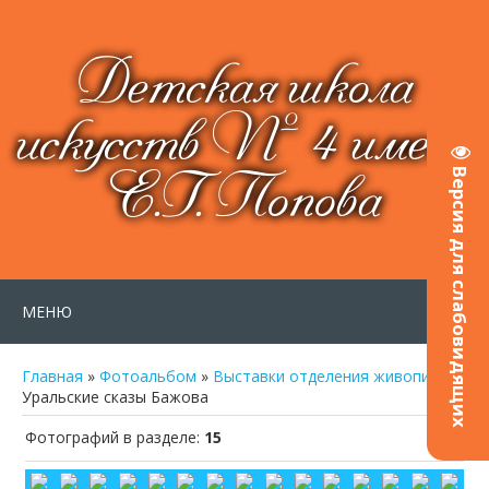
Детская школа
искусств № 4 имени
Е.Г. Попова
Версия для слабовидящих
МЕНЮ
Главная
»
Фотоальбом
»
Выставки отделения живописи
»
Уральские сказы Бажова
Фотографий в разделе
:
15