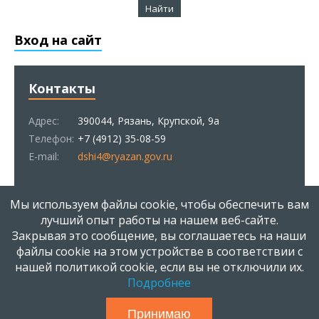
Вход на сайт
Контакты
Адрес:
390044, Рязань, Крупской, 9а
Телефон:
+7 (4912) 35-08-59
E-mail:
dshi4@ryazan.gov.ru
Статистика
Мы используем файлы cookie, чтобы обеспечить вам
лучший опыт работы на нашем веб-сайте.
Закрывая это сообщение, вы соглашаетесь на наши
Онлайн всего:
1
Гостей:
1
файлы cookie на этом устройстве в соответствии с
Пользователей:
0
нашей политикой cookie, если вы не отключили их.
Подробнее
МБОУ ДОД "ДШИ № 4 им. Е.Г. Попова" | 1972 - 2026 |
Используются технологии
uCoz
Принимаю