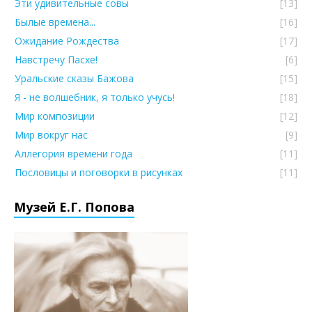
Эти удивительные совы
[13]
Былые времена...
[16]
Ожидание Рождества
[17]
Навстречу Пасхе!
[6]
Уральские сказы Бажова
[15]
Я - не волшебник, я только учусь!
[18]
Мир композиции
[12]
Мир вокруг нас
[9]
Аллегория времени года
[11]
Пословицы и поговорки в рисунках
[11]
Музей Е.Г. Попова