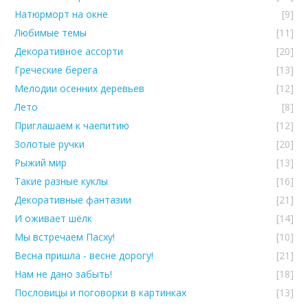
Натюрморт на окне
[9]
Любимые темы
[11]
Декоративное ассорти
[20]
Греческие берега
[13]
Мелодии осенних деревьев
[12]
Лето
[8]
Приглашаем к чаепитию
[12]
Золотые ручки
[20]
Рыжий мир
[13]
Такие разные куклы
[16]
Декоративные фантазии
[21]
И оживает шёлк
[14]
Мы встречаем Пасху!
[10]
Весна пришла - весне дорогу!
[21]
Нам не дано забыть!
[18]
Пословицы и поговорки в картинках
[13]