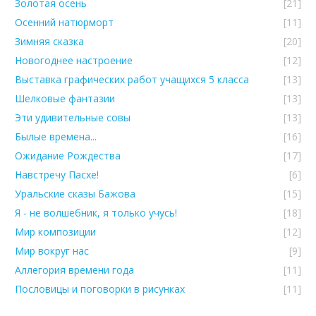
Золотая осень
[21]
Осенний натюрморт
[11]
Зимняя сказка
[20]
Новогоднее настроение
[12]
Выставка графических работ учащихся 5 класса
[13]
Шелковые фантазии
[13]
Эти удивительные совы
[13]
Былые времена...
[16]
Ожидание Рождества
[17]
Навстречу Пасхе!
[6]
Уральские сказы Бажова
[15]
Я - не волшебник, я только учусь!
[18]
Мир композиции
[12]
Мир вокруг нас
[9]
Аллегория времени года
[11]
Пословицы и поговорки в рисунках
[11]