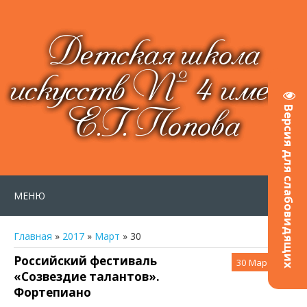
Детская школа
искусств № 4 имени
Е.Г. Попова
Версия для слабовидящих
МЕНЮ
Главная
»
2017
»
Март
»
30
Российский фестиваль
30
Мар 2017
«Созвездие талантов».
Фортепиано