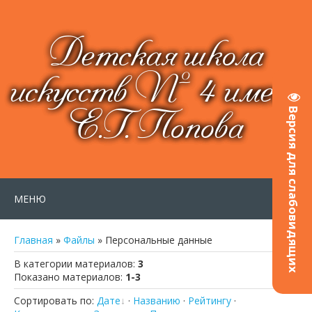
Детская школа
искусств № 4 имени
Е.Г. Попова
Версия для слабовидящих
МЕНЮ
Главная
»
Файлы
» Персональные данные
В категории материалов
:
3
Показано материалов
:
1-3
Сортировать по
:
Дате
·
Названию
·
Рейтингу
·