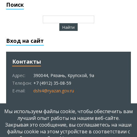
Поиск
Вход на сайт
Контакты
Адрес:
390044, Рязань, Крупской, 9а
Телефон:
+7 (4912) 35-08-59
E-mail:
dshi4@ryazan.gov.ru
Статистика
Мы используем файлы cookie, чтобы обеспечить вам
лучший опыт работы на нашем веб-сайте.
Закрывая это сообщение, вы соглашаетесь на наши
Онлайн всего:
1
Гостей:
1
файлы cookie на этом устройстве в соответствии с
Пользователей:
0