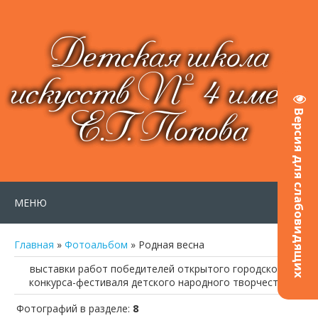
Детская школа
искусств № 4 имени
Е.Г. Попова
Версия для слабовидящих
МЕНЮ
Главная
»
Фотоальбом
» Родная весна
выставки работ победителей открытого городского
конкурса-фестиваля детского народного творчества
Фотографий в разделе
:
8