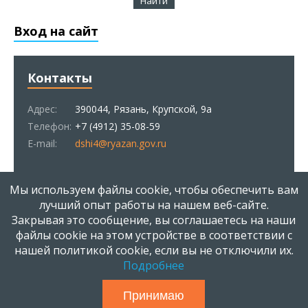
Вход на сайт
Контакты
Адрес:
390044, Рязань, Крупской, 9а
Телефон:
+7 (4912) 35-08-59
E-mail:
dshi4@ryazan.gov.ru
Статистика
Мы используем файлы cookie, чтобы обеспечить вам
лучший опыт работы на нашем веб-сайте.
Закрывая это сообщение, вы соглашаетесь на наши
Онлайн всего:
1
Гостей:
1
файлы cookie на этом устройстве в соответствии с
Пользователей:
0
нашей политикой cookie, если вы не отключили их.
Подробнее
МБОУ ДОД "ДШИ № 4 им. Е.Г. Попова" | 1972 - 2026 |
Используются технологии
uCoz
Принимаю