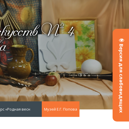
скусств № 4
а
Версия для слабовидящих
рс «Родная весна»
Музей Е.Г. Попова