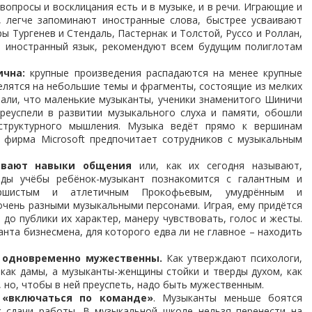
вопросы и восклицания есть и в музыке, и в речи. Играющие и
 легче запоминают иностранные слова, быстрее усваивают
 Тургенев и Стендаль, Пастернак и Толстой, Руссо и Роллан,
н иностранный язык, рекомендуют всем будущим полиглотам
ична:
крупные произведения распадаются на менее крупные
делятся на небольшие темы и фрагменты, состоящие из мелких
зали, что маленькие музыканты, ученики знаменитого Шиничи
преуспели в развитии музыкального слуха и памяти, обошли
структурного мышления. Музыка ведёт прямо к вершинам
о фирма Microsoft предпочитает сотрудников с музыкальным
ивают навыки общения
или, как их сегодня называют,
оды учёбы ребёнок-музыкант познакомится с галантным и
ршистым и атлетичным Прокофьевым, умудрённым и
чень разными музыкальными персонами. Играя, ему придётся
 до публики их характер, манеру чувствовать, голос и жесты.
анта бизнесмена, для которого едва ли не главное – находить
 одновременно мужественны.
Как утверждают психологи,
как дамы, а музыканты-женщины стойки и тверды духом, как
 но, чтобы в ней преуспеть, надо быть мужественным.
 «включаться по команде»
. Музыканты меньше боятся
ок сдачи работы. В музыкальной школе нельзя перенести на