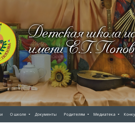
Детская школа и
имени Е.Г. Попов
ии
О школе
Документы
Родителям
Медиатека
Конку