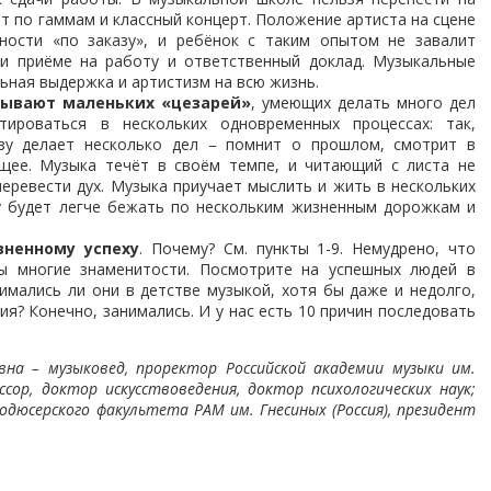
ёт по гаммам и классный концерт. Положение артиста на сцене
ности «по заказу», и ребёнок с таким опытом не завалит
ри приёме на работу и ответственный доклад. Музыкальные
льная выдержка и артистизм на всю жизнь.
тывают маленьких «цезарей»
, умеющих делать много дел
тироваться в нескольких одновременных процессах: так,
азу делает несколько дел – помнит о прошлом, смотрит в
щее. Музыка течёт в своём темпе, и читающий с листа не
перевести дух. Музыка приучает мыслить и жить в нескольких
ту будет легче бежать по нескольким жизненным дорожкам и
ненному успеху
. Почему? См. пункты 1-9. Немудрено, что
 многие знаменитости. Посмотрите на успешных людей в
нимались ли они в детстве музыкой, хотя бы даже и недолго,
ия? Конечно, занимались. И у нас есть 10 причин последовать
на – музыковед, проректор Российской академии музыки им.
ссор, доктор искусствоведения, доктор психологических наук;
одюсерского факультета РАМ им. Гнесиных (Россия), президент