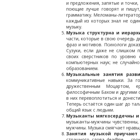
и предложения, запятые и точки, 
поющие лучше говорят и пишут,
грамматику. Меломаны-литераторы
каждый из которых знал не оди
музыку.
Музыка структурна и иерарх
части, которые в свою очередь 
фраз и мотивов. Психологи дока
Сузуки, если даже не слишком 
своих сверстников по уровню 
компьютерных наук; не случайн
образованием.
Музыкальные занятия разв
коммуникативные навыки. За г
дружественным Моцартом, е
философичным Бахом и другими о
в них перевоплотиться и донести
Теперь остаётся один шаг до тал
общий язык с людьми.
Музыканты мягкосердечны и
музыканты-мужчины чувственны, 
мужчины. Музыка смягчает нравы,
Занятия музыкой приучают
страшного слова deadline – ср