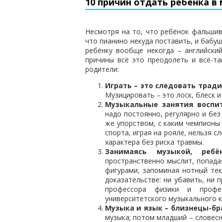
10 причин отдать ребёнка 
Несмотря на то, что ребёнок фальшиво
что пианино некуда поставить, и бабуш
ребёнку вообще некогда – английский
причины всё это преодолеть и всё-т
родители:
Играть – это следовать трад
Музицировать – это лоск, блеск и
Музыкальные занятия воспи
надо постоянно, регулярно и без
же упорством, с каким чемпионы 
спорта, играя на рояле, нельзя с
характера без риска травмы.
Занимаясь музыкой, ребё
пространственно мыслит, попада
фигурами, запоминая нотный тек
доказательстве: ни убавить, ни 
профессора физики и профе
университетского музыкального к
Музыка и язык – близнецы-бр
музыка; потом младший – словес