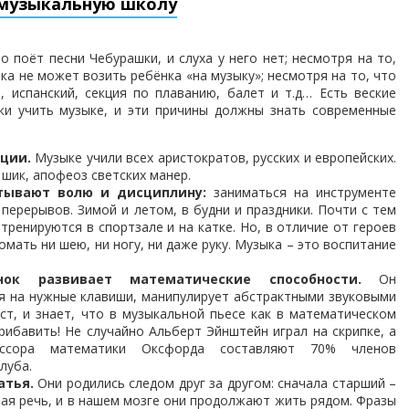
в музыкальную школу
 поёт песни Чебурашки, и слуха у него нет; несмотря на то,
ка не может возить ребёнка «на музыку»; несмотря на то, что
, испанский, секция по плаванию, балет и т.д… Есть веские
аки учить музыке, и эти причины должны знать современные
иции.
Музыке учили всех аристократов, русских и европейских.
 шик, апофеоз светских манер.
тывают волю и дисциплину:
заниматься на инструменте
 перерывов. Зимой и летом, в будни и праздники. Почти с тем
тренируются в спортзале и на катке. Но, в отличие от героев
ломать ни шею, ни ногу, ни даже руку. Музыка – это воспитание
нок развивает математические способности.
Он
я на нужные клавиши, манипулирует абстрактными звуковыми
ст, и знает, что в музыкальной пьесе как в математическом
прибавить! Не случайно Альберт Эйнштейн играл на скрипке, а
ссора математики Оксфорда составляют 70% членов
луба.
атья.
Они родились следом друг за другом: сначала старший –
ная речь, и в нашем мозге они продолжают жить рядом. Фразы