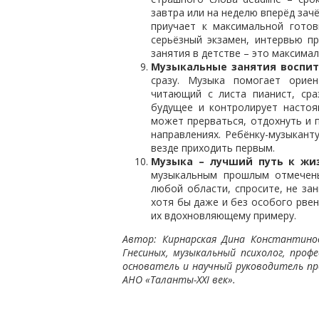
завтра или на неделю вперёд зач
приучает к максимальной готов
серьёзный экзамен, интервью п
занятия в детстве – это максима
Музыкальные занятия воспи
сразу. Музыка помогает ориен
читающий с листа пианист, ср
будущее и контролирует настоя
может прерваться, отдохнуть и 
направлениях. Ребёнку-музыкан
везде приходить первым.
Музыка – лучший путь к жиз
музыкальным прошлым отмечены
любой области, спросите, не за
хотя бы даже и без особого рвен
их вдохновляющему примеру.
Автор: Кирнарская Дина Константинов
Гнесиных, музыкальный психолог, профе
основатель и научный руководитель пр
АНО «Таланты-XXI век».